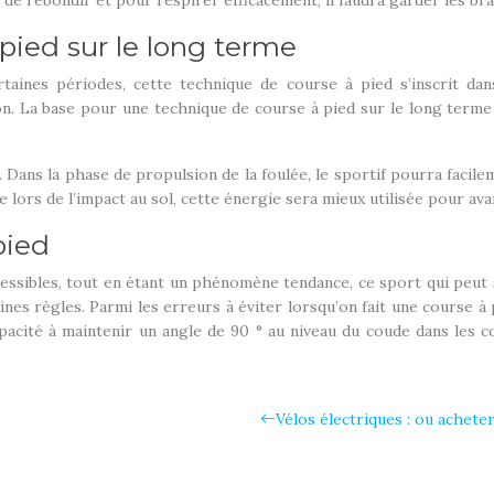
er de rebondir et pour respirer efficacement, il faudra garder les bra
pied sur le long terme
certaines périodes, cette technique de course à pied s’inscrit 
on. La base pour une technique de course à pied sur le long terme
Dans la phase de propulsion de la foulée, le sportif pourra facilem
lors de l’impact au sol, cette énergie sera mieux utilisée pour ava
pied
accessibles, tout en étant un phénomène tendance, ce sport qui peut
es règles. Parmi les erreurs à éviter lorsqu’on fait une course à 
pacité à maintenir un angle de 90 ° au niveau du coude dans les co
Vélos électriques : ou acheter