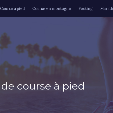
Course à pied
Course en montagne
Footing
Marat
de course à pied