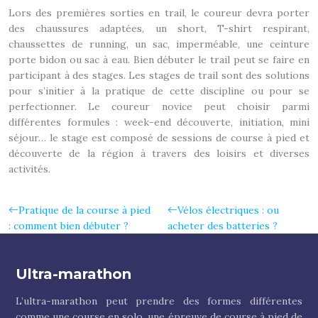
Lors des premières sorties en trail, le coureur devra porter
des chaussures adaptées, un short, T-shirt respirant,
chaussettes de running, un sac, imperméable, une ceinture
porte bidon ou sac à eau. Bien débuter le trail peut se faire en
participant à des stages. Les stages de trail sont des solutions
pour s’initier à la pratique de cette discipline ou pour se
perfectionner. Le coureur novice peut choisir parmi
différentes formules : week-end découverte, initiation, mini
séjour… le stage est composé de sessions de course à pied et
découverte de la région à travers des loisirs et diverses
activités.
Pratique de la course à pied
Vélos électriques : ou
: comment bien débuter ?
acheter des batteries ?
Ultra-marathon
L’ultra-marathon peut prendre des formes différentes
comme une course en solo, une épreuve de course à pied de